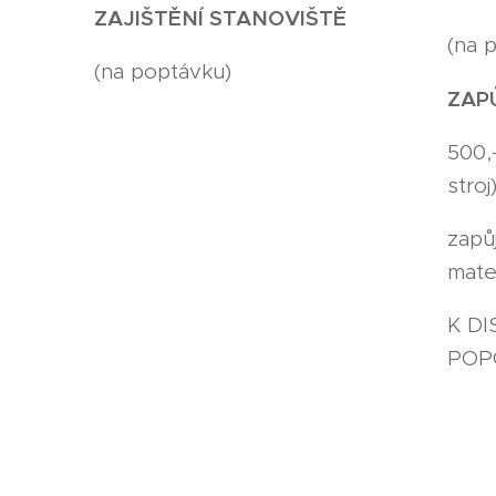
ZAJIŠTĚNÍ STANOVIŠTĚ
(na 
(na poptávku)
ZAP
500,
stroj
zapů
mate
K DI
POP