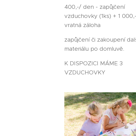
400,-/ den - zapůjčení
vzduchovky (1ks) + 1 000,
vratná záloha
zapůjčení či zakoupení dal
materiálu po domluvě.
K DISPOZICI MÁME 3
VZDUCHOVKY