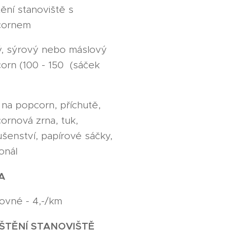
tění stanoviště s
cornem
ý, sýrový nebo máslový
orn (100 - 150 (sáček
)
j na popcorn, příchutě,
ornová zrna, tuk,
ušenství, papírové sáčky,
onál
A
ovné - 4,-/km
IŠTĚNÍ STANOVIŠTĚ