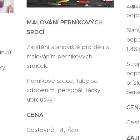
Zajiš
pop
MALOVÁNÍ PERNÍKOVÝCH
Slan
SRDCÍ
popc
Zajištění stanoviště pro děti s
1,46l
nků.
malováním perníkových
Stro
srdíček.
ky,
popc
Perníkové srdce, tuby se
přísl
zdobením, personál, tácky,
pers
ubrousky
CEN
CENA
Cest
Cestovné - 4,-/km
ZAJ