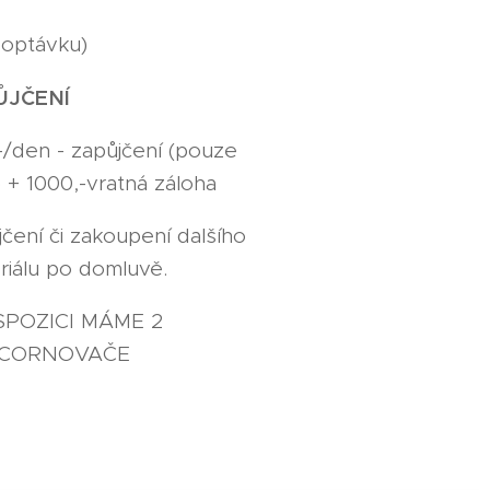
poptávku)
ŮJČENÍ
-/den - zapůjčení (pouze
) + 1000,-vratná záloha
jčení či zakoupení dalšího
riálu po domluvě.
SPOZICI MÁME 2
CORNOVAČE