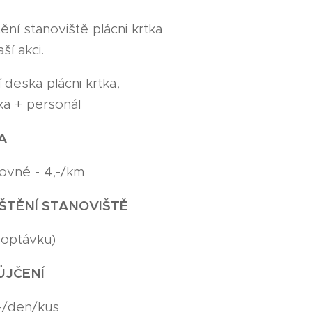
tění stanoviště plácni krtka
ší akci.
 deska plácni krtka,
čka + personál
NA
ovné - 4,-/km
IŠTĚNÍ STANOVIŠTĚ
poptávku)
ŮJČENÍ
-/den/kus