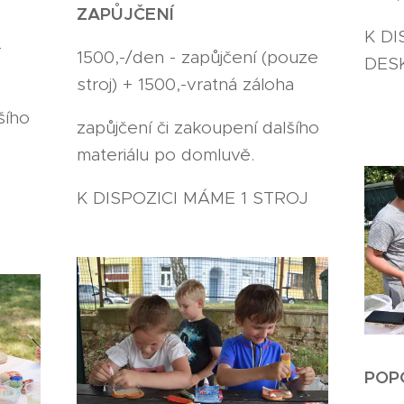
ZAPŮJČENÍ
K DI
-
1500,-/den - zapůjčení (pouze
DES
stroj) + 1500,-vratná záloha
šího
zapůjčení či zakoupení dalšího
materiálu po domluvě.
K DISPOZICI MÁME 1 STROJ
POP