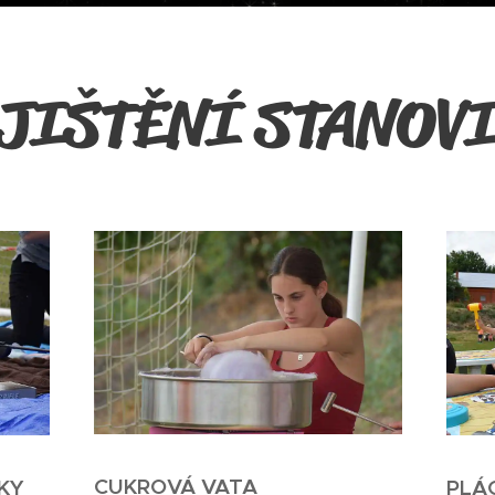
JIŠTĚNÍ STANOV
CUKROVÁ VATA
PLÁ
KY