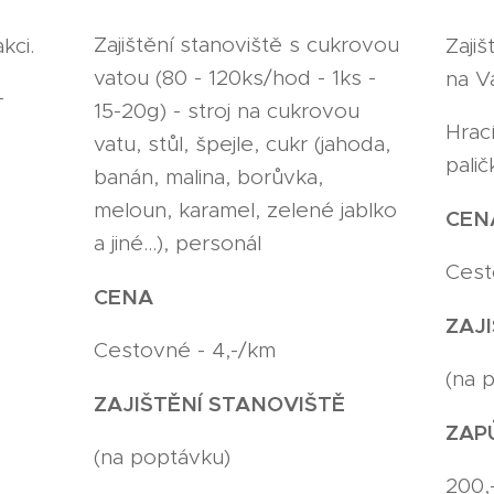
Zajištění stanoviště s cukrovou
Zajiš
kci.
vatou (80 - 120ks/hod - 1ks -
na Va
+
15-20g) - stroj na cukrovou
Hrací
vatu, stůl, špejle, cukr (jahoda,
pali
banán, malina, borůvka,
meloun, karamel, zelené jablko
CE
a jiné...), personál
Cest
CENA
ZAJ
Cestovné - 4,-/km
(na 
ZAJIŠTĚNÍ STANOVIŠTĚ
ZAP
(na poptávku)
200,