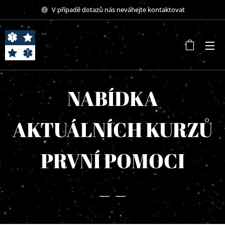
V případě dotazů nás neváhejte kontaktovat
NABÍDKA
AKTUÁLNÍCH KURZŮ
PRVNÍ POMOCI