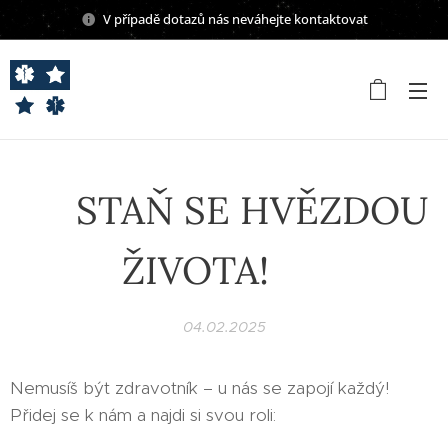
V případě dotazů nás neváhejte kontaktovat
✨ STAŇ SE HVĚZDOU
ŽIVOTA! ✨
04.02.2025
Nemusíš být zdravotník – u nás se zapojí každý!
Přidej se k nám a najdi si svou roli: