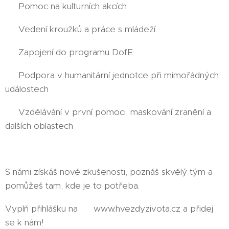
✅ Pomoc na kulturních akcích
✅ Vedení kroužků a práce s mládeží
✅ Zapojení do programu DofE
✅ Podpora v humanitární jednotce při mimořádných
událostech
✅ Vzdělávání v první pomoci, maskování zranění a
dalších oblastech
S námi získáš nové zkušenosti, poznáš skvělý tým a
pomůžeš tam, kde je to potřeba.
Vyplň přihlášku na 👉 www.hvezdyzivota.cz a přidej
se k nám!