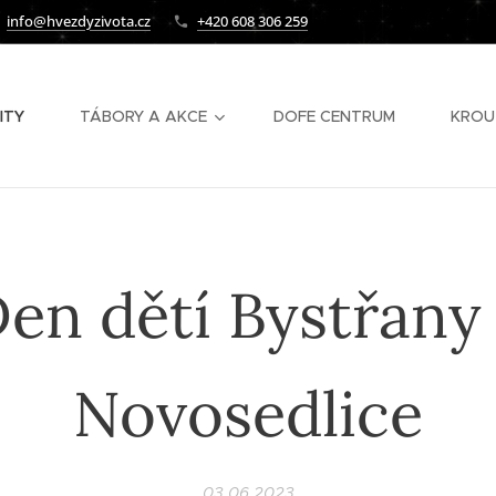
info@hvezdyzivota.cz
+420 608 306 259
ITY
TÁBORY A AKCE
DOFE CENTRUM
KROU
en dětí Bystřany
Novosedlice
03.06.2023