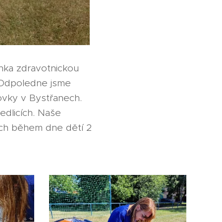
enka zdravotnickou
. Odpoledne jsme
hovky v Bystřanech.
dlicích. Naše
ích během dne dětí 2