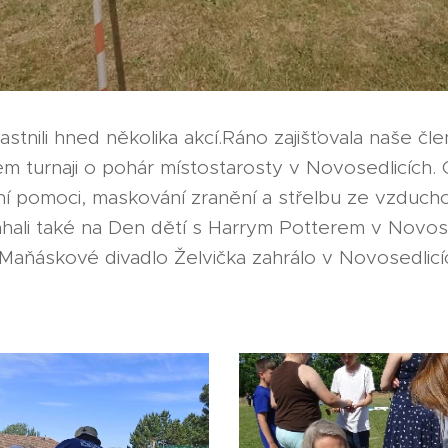
astnili hned několika akcí.Ráno zajišťovala naše čl
vém turnaji o pohár místostarosty v Novosedlicích
rvní pomoci, maskování zranění a střelbu ze vzduc
ali také na Den dětí s Harrym Potterem v Novose
 Maňáskové divadlo Želvička zahrálo v Novosedlic