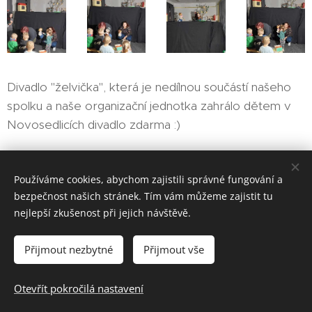
Divadlo "želvička", která je nedílnou součástí našeho
spolku a naše organizační jednotka zahrálo dětem v
Novosedlicích divadlo zdarma :)
Share
Používáme cookies, abychom zajistili správné fungování a
bezpečnost našich stránek. Tím vám můžeme zajistit tu
nejlepší zkušenost při jejich návštěvě.
HVĚZDY ŽIVOTA z.s., Úzká 3, 417 31 Novosedlice, tel.: 608 306
Přijmout nezbytné
Přijmout vše
259
Otevřít pokročilá nastavení
Jiří Herlitze (správce webu)
Cookies