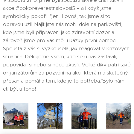
V sobotu 21. 3. jsme byli součástí skvělé charitativní
akce #pokoreverestnalovosi5 – a i když jsme
symbolicky pokořili "jen" Lovoš, tak jsme si to
opravdu užili Najít jste nás mohli dole na parkovišti,
kde jsme byli připraveni jako zdravotní dozor a
zároveň jsme pro vás měli ukázky první pomoci.
Spousta z vás si vyzkoušela, jak reagovat v krizových
situacích. Děkujeme všem, kdo se u nás zastavili,
popovídali si nebo si něco zkusili. Velké díky patří také
organizátorům za pozvání na akci, která má skutečný
přesah a pomáhá tam, kde je to potřeba.¨ Bylo nám
ctí být u toho!