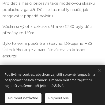
Pro děti si hasiči připravili také modelovou ukázku
poplachu v garáži. Děti se tak mohly naučit, jak
reagovat v případě požáru.
Všichni si výlet a exkurzi užili a ve 12.30 byly děti
předány rodičům.
Bylo to velmi poučné a zábavné. Děkujeme HZS
Ústeckého kraje a panu Novákovi za krásnou
exkurzi!
Share
Používáme cookies, abychom zajistili správné fungování a
bezpečnost našich stránek. Tím vám můžeme zajistit tu
nejlepší zkušenost při jejich návštěvě.
HVĚZDY ŽIVOTA z.s., Úzká 3, 417 31 Novosedlice, tel.: 608 306
Přijmout nezbytné
Přijmout vše
259