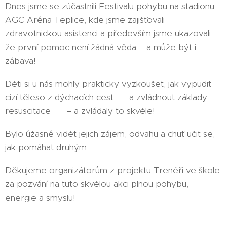
Dnes jsme se zúčastnili Festivalu pohybu na stadionu
AGC Aréna Teplice, kde jsme zajišťovali
zdravotnickou asistenci a především jsme ukazovali,
že první pomoc není žádná věda – a může být i
zábava! 🩺😊
Děti si u nás mohly prakticky vyzkoušet, jak vypudit
cizí těleso z dýchacích cest 🫁 a zvládnout základy
resuscitace ❤️‍🩹 – a zvládaly to skvěle!
Bylo úžasné vidět jejich zájem, odvahu a chuť učit se,
jak pomáhat druhým. 💪
Děkujeme organizátorům z projektu Trenéři ve škole
za pozvání na tuto skvělou akci plnou pohybu,
energie a smyslu! 🙌