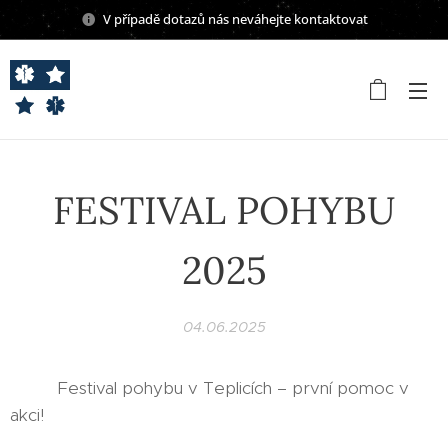
V případě dotazů nás neváhejte kontaktovat
FESTIVAL POHYBU
2025
04.06.2025
🚑⚽ Festival pohybu v Teplicích – první pomoc v
akci!