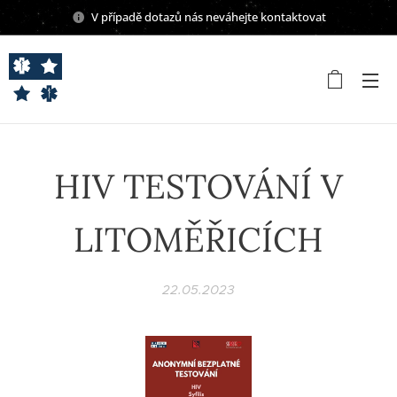
V případě dotazů nás neváhejte kontaktovat
HIV TESTOVÁNÍ V
LITOMĚŘICÍCH
22.05.2023