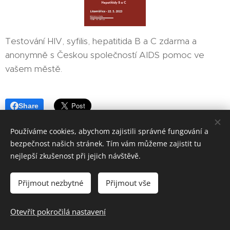
Testování HIV, syfilis, hepatitida B a C zdarma a
anonymně s Českou společností AIDS pomoc ve
vašem městě.
Share
Používáme cookies, abychom zajistili správné fungování a
bezpečnost našich stránek. Tím vám můžeme zajistit tu
nejlepší zkušenost při jejich návštěvě.
HVĚZDY ŽIVOTA z.s., Úzká 3, 417 31 Novosedlice, tel.: 608 306
Přijmout nezbytné
Přijmout vše
259
Otevřít pokročilá nastavení
Jiří Herlitze (správce webu)
Cookies