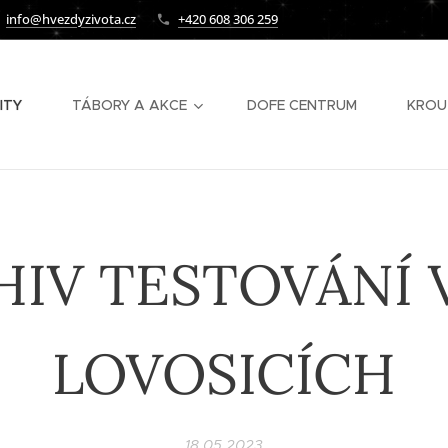
info@hvezdyzivota.cz
+420 608 306 259
ITY
TÁBORY A AKCE
DOFE CENTRUM
KROU
HIV TESTOVÁNÍ 
LOVOSICÍCH
18.05.2023