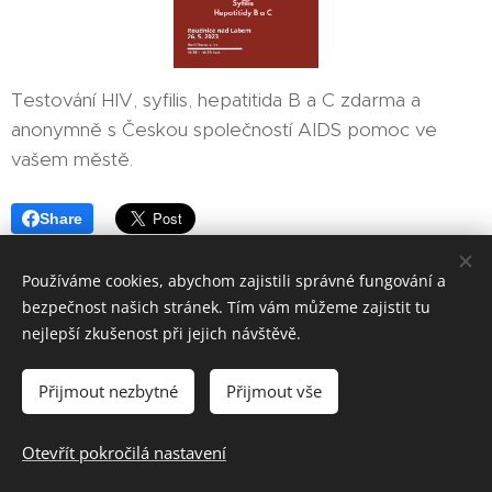
Testování HIV, syfilis, hepatitida B a C zdarma a
anonymně s Českou společností AIDS pomoc ve
vašem městě.
Share
Používáme cookies, abychom zajistili správné fungování a
bezpečnost našich stránek. Tím vám můžeme zajistit tu
nejlepší zkušenost při jejich návštěvě.
HVĚZDY ŽIVOTA z.s., Úzká 3, 417 31 Novosedlice, tel.: 608 306
Přijmout nezbytné
Přijmout vše
259
Otevřít pokročilá nastavení
Jiří Herlitze (správce webu)
Cookies