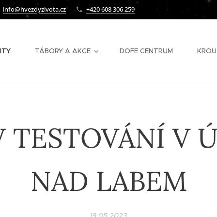
info@hvezdyzivota.cz
+420 608 306 259
ITY
TÁBORY A AKCE
DOFE CENTRUM
KROU
V TESTOVÁNÍ V Ú
NAD LABEM
19.05.2023