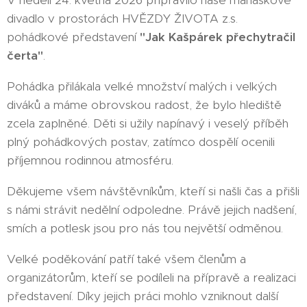
V neděli 24. května 2026 připravilo naše maňáskové
divadlo v prostorách HVĚZDY ŽIVOTA z.s.
pohádkové představení
"Jak Kašpárek přechytračil
čerta"
.
Pohádka přilákala velké množství malých i velkých
diváků a máme obrovskou radost, že bylo hlediště
zcela zaplněné. Děti si užily napínavý i veselý příběh
plný pohádkových postav, zatímco dospělí ocenili
příjemnou rodinnou atmosféru.
Děkujeme všem návštěvníkům, kteří si našli čas a přišli
s námi strávit nedělní odpoledne. Právě jejich nadšení,
smích a potlesk jsou pro nás tou největší odměnou.
Velké poděkování patří také všem členům a
organizátorům, kteří se podíleli na přípravě a realizaci
představení. Díky jejich práci mohlo vzniknout další