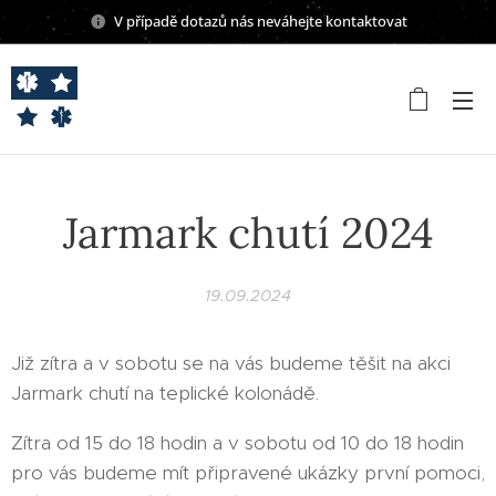
V případě dotazů nás neváhejte kontaktovat
Jarmark chutí 2024
19.09.2024
Již zítra a v sobotu se na vás budeme těšit na akci
Jarmark chutí na teplické kolonádě.
Zítra od 15 do 18 hodin a v sobotu od 10 do 18 hodin
pro vás budeme mít připravené ukázky první pomoci,