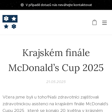
V případě dotazů nás neváhejte kontaktovat
Krajském finále
McDonald’s Cup 2025
21.05.2025
Včera jsme byli u toho!Naši zdravotníci zajišťovali
zdravotnickou asistenci na krajském finále McDonald's
Cupu 2025 , které se konalo 20. května v krásném