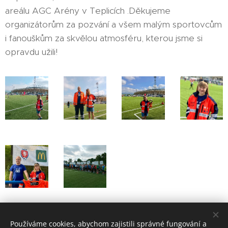
areálu AGC Arény v Teplicích .Děkujeme
organizátorům za pozvání a všem malým sportovcům
i fanouškům za skvělou atmosféru, kterou jsme si
opravdu užili!
Share
Používáme cookies, abychom zajistili správné fungování a