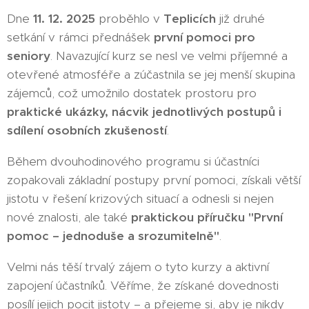
🧓🩺
Dne
11. 12. 2025
proběhlo v
Teplicích
již druhé
setkání v rámci přednášek
první pomoci pro
seniory
. Navazující kurz se nesl ve velmi příjemné a
otevřené atmosféře a zúčastnila se jej menší skupina
zájemců, což umožnilo dostatek prostoru pro
praktické ukázky, nácvik jednotlivých postupů i
sdílení osobních zkušeností
.
Během dvouhodinového programu si účastníci
zopakovali základní postupy první pomoci, získali větší
jistotu v řešení krizových situací a odnesli si nejen
nové znalosti, ale také
praktickou příručku "První
pomoc – jednoduše a srozumitelně"
.
Velmi nás těší trvalý zájem o tyto kurzy a aktivní
zapojení účastníků. Věříme, že získané dovednosti
posílí jejich pocit jistoty – a přejeme si, aby je nikdy