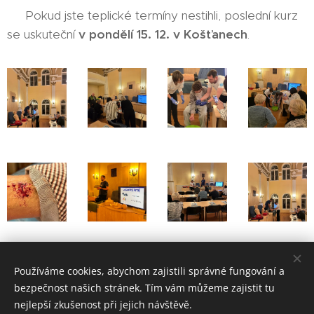
📍 Pokud jste teplic­ké termíny nestihli, poslední kurz
se uskuteční
v pondělí 15. 12. v Košťanech
.
Share
Používáme cookies, abychom zajistili správné fungování a
bezpečnost našich stránek. Tím vám můžeme zajistit tu
nejlepší zkušenost při jejich návštěvě.