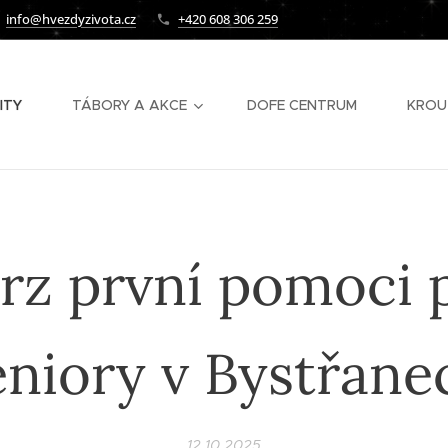
info@hvezdyzivota.cz
+420 608 306 259
ITY
TÁBORY A AKCE
DOFE CENTRUM
KROU
rz první pomoci 
eniory v Bystřane
12.10.2025