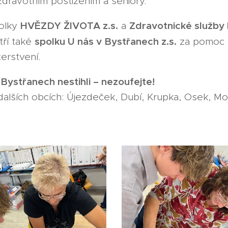
zdravotním postižením a seniory."
HVĚZDY ŽIVOTA z.s.
Zdravotnické služby 
olky
a
spolku U nás v Bystřanech z.s.
tří také
za pomoc s
erstvení.
 Bystřanech nestihli – nezoufejte!
dalších obcích: Újezdeček, Dubí, Krupka, Osek, Mod