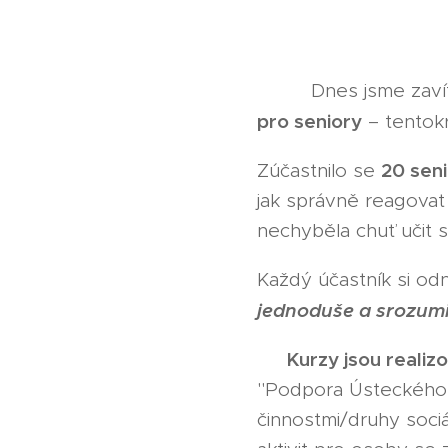
🧓🩺 Dnes jsme zaví
pro seniory
– tentok
20 sen
Zúčastnilo se
jak správně reagovat 
nechyběla chuť učit se
Každý účastník si odn
jednoduše a srozumi
Kurzy jsou realiz
📌
"Podpora Ústeckého kr
činnostmi/druhy soci