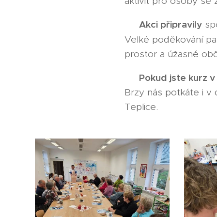
aktivit pro osoby se 
Akci připravily
👥
sp
Velké poděkování pa
prostor a úžasné obč
Pokud jste kurz v
📍
Brzy nás potkáte i v 
Teplice.