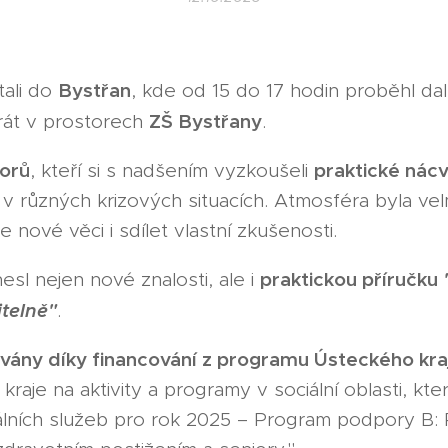
Bystřan
tali do
, kde od 15 do 17 hodin proběhl da
ZŠ Bystřany
rát v prostorech
.
iorů
praktické nácv
, kteří si s nadšením vyzkoušeli
v různých krizových situacích. Atmosféra byla vel
 nové věci i sdílet vlastní zkušenosti.
praktickou příručku
esl nejen nové znalosti, ale i
telně"
.
ovány díky financování z programu Ústeckého kra
aje na aktivity a programy v sociální oblasti, kte
álních služeb pro rok 2025 – Program podpory B: