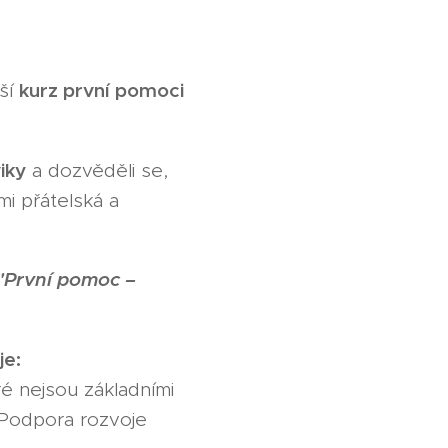
kurz první pomoci
lší
iky
a dozvěděli se,
mi přátelská a
"První pomoc –
je:
ré nejsou základními
 Podpora rozvoje