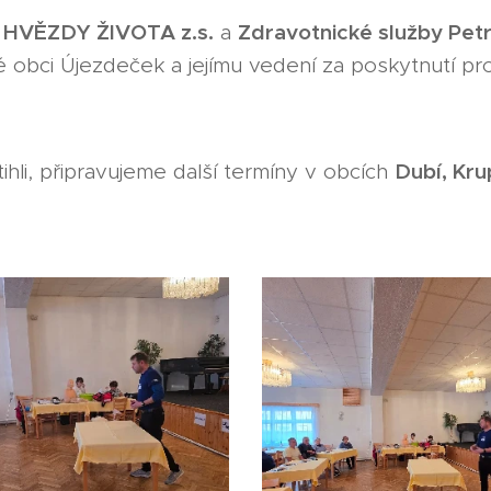
HVĚZDY ŽIVOTA z.s.
Zdravotnické služby Pet
y
a
é obci Újezdeček a jejímu vedení za poskytnutí p
Dubí, Kru
tihli, připravujeme další termíny v obcích