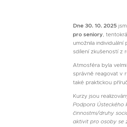
Dne 30. 10. 2025
jsm
pro seniory
, tentokr
umožnila individuální
sdílení zkušeností z 
Atmosféra byla velmi 
správně reagovat v rů
také praktickou přír
Kurzy jsou realizová
Podpora Ústeckého kr
činnostmi/druhy soci
aktivit pro osoby se