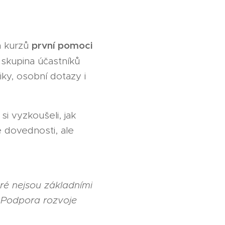
první pomoci
h kurzů
 skupina účastníků
iky, osobní dotazy i
si vyzkoušeli, jak
é dovednosti, ale
eré nejsou základními
: Podpora rozvoje