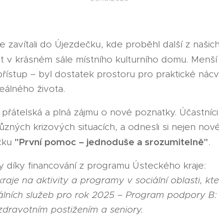
e zavítali do Újezdečku, kde proběhl další z našic
át v krásném sále místního kulturního domu. Menší
 přístup – byl dostatek prostoru pro praktické nácv
reálného života.
přátelská a plná zájmu o nové poznatky. Účastníci 
zných krizových situacích, a odnesli si nejen nov
"První pomoc – jednoduše a srozumitelně"
učku
.
ny díky financování z programu Ústeckého kraje:
aje na aktivity a programy v sociální oblasti, kt
álních služeb pro rok 2025 – Program podpory B
 zdravotním postižením a seniory.