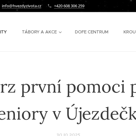
info@hvezdyzivota.cz
+420 608 306 259
ITY
TÁBORY A AKCE
DOFE CENTRUM
KROU
rz první pomoci 
eniory v Újezdeč
30.10.2025