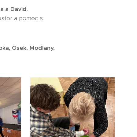
ra a David
.
rostor a pomoc s
pka, Osek, Modlany,