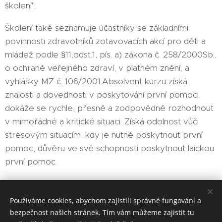
školení".
Školení také seznamuje účastníky se základními
povinnosti zdravotníků zotavovacích akcí pro děti a
mládež podle §11,odst.1, pís. a) zákona č. 258/2000Sb.,
o ochraně veřejného zdraví, v platném znění, a
vyhlášky MZ č. 106/2001.Absolvent kurzu získá
znalosti a dovednosti v poskytování první pomoci,
dokáže se rychle, přesně a zodpovědně rozhodnout
v mimořádné a kritické situaci. Získá odolnost vůči
stresovým situacím, kdy je nutné poskytnout první
pomoc, důvěru ve své schopnosti poskytnout laickou
první pomoc.
Share
Používáme cookies, abychom zajistili správné fungování a
bezpečnost našich stránek. Tím vám můžeme zajistit tu