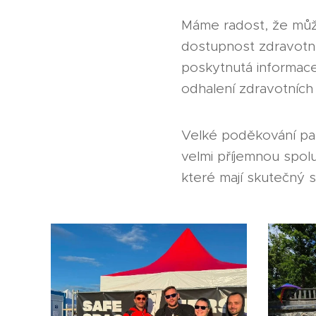
Máme radost, že může
dostupnost zdravotní
poskytnutá informac
odhalení zdravotních r
Velké poděkování pa
velmi příjemnou spolup
které mají skutečný 