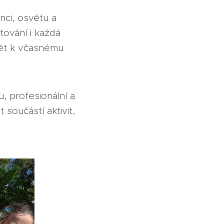
nci, osvětu a
ování i každá
ět k včasnému
 profesionální a
 součástí aktivit,