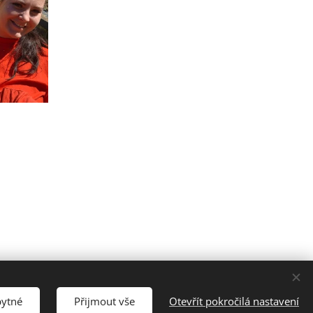
9
bytné
Přijmout vše
Otevřít pokročilá nastavení