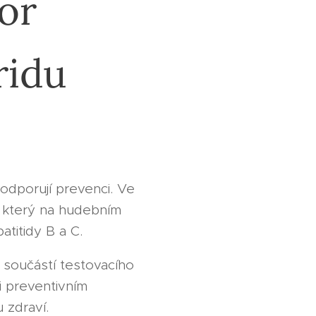
or
ridu
podporují prevenci. Ve
, který na hudebním
atitidy B a C.
 součástí testovacího
i preventivním
 zdraví.