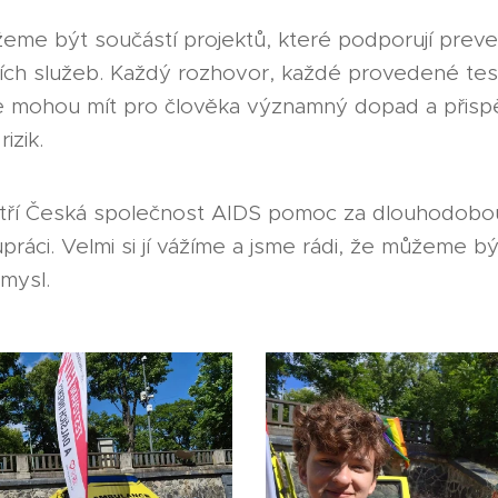
me být součástí projektů, které podporují preve
ch služeb. Každý rozhovor, každé provedené test
e mohou mít pro člověka významný dopad a přisp
izik.
tří Česká společnost AIDS pomoc za dlouhodobou,
ráci. Velmi si jí vážíme a jsme rádi, že můžeme být
smysl. ❤️🤝🩺