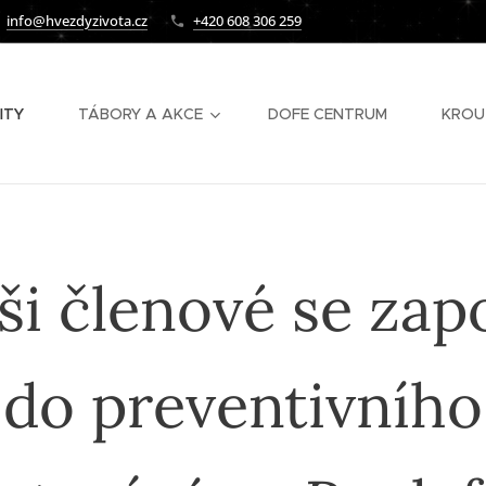
info@hvezdyzivota.cz
+420 608 306 259
ITY
TÁBORY A AKCE
DOFE CENTRUM
KROU
i členové se zapo
do preventivního