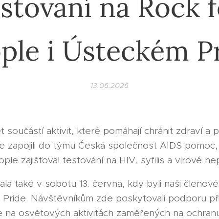
estování na Rock f
ple i Ústeckém P
13.06.2026
t součástí aktivit, které pomáhají chránit zdraví a 
se zapojili do týmu Česká společnost AIDS pomoc
ple zajišťoval testování na HIV, syfilis a virové hep
la také v sobotu 13. června, kdy byli naši členové
 Pride. Návštěvníkům zde poskytovali podporu př
se na osvětových aktivitách zaměřených na ochranu