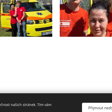
ečnost našich stránek. Tím vám
HVĚZDY ŽIVOTA z.s., Úzká 3, 417 31 Novosedlice, tel.: 608 306 25
Přijmout nez
Jiří Herlitze (správce webu)
Cookies