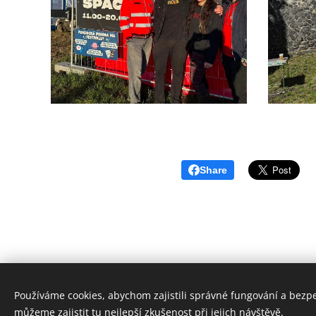
Share
Používáme cookies, abychom zajistili správné fungování a bezp
můžeme zajistit tu nejlepší zkušenost při jejich návštěvě.