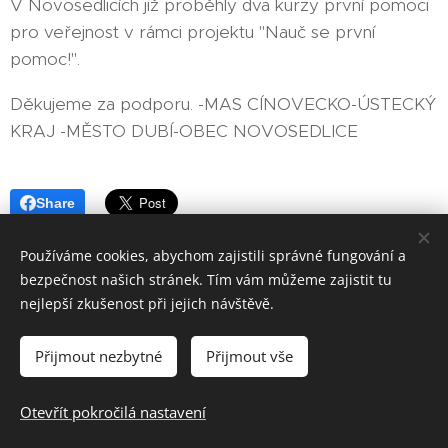
V Novosedlicích již proběhly dva kurzy první pomoci
pro veřejnost v rámci projektu "Nauč se první
pomoc!".
Děkujeme za podporu. -MAS CÍNOVECKO-ÚSTECKÝ
KRAJ -MĚSTO DUBÍ-OBEC NOVOSEDLICE
Share
Používáme cookies, abychom zajistili správné fungování a
bezpečnost našich stránek. Tím vám můžeme zajistit tu
nejlepší zkušenost při jejich návštěvě.
HVĚZDY ŽIVOTA z.s., Úzká 3, 417 31 Novosedlice, tel.: 608 306
Přijmout nezbytné
Přijmout vše
259
Otevřít pokročilá nastavení
Jiří Herlitze (správce webu)
Cookies