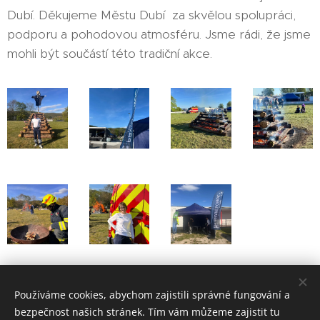
Dubí. Děkujeme Městu Dubí za skvělou spolupráci,
podporu a pohodovou atmosféru. Jsme rádi, že jsme
mohli být součástí této tradiční akce.
Share
Používáme cookies, abychom zajistili správné fungování a
bezpečnost našich stránek. Tím vám můžeme zajistit tu