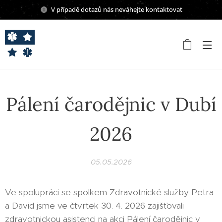
V případě dotazů nás neváhejte kontaktovat
Pálení čarodějnic v Dubí
2026
05.05.2026
Ve spolupráci se spolkem Zdravotnické služby Petra
a David jsme ve čtvrtek 30. 4. 2026 zajišťovali
zdravotnickou asistenci na akci Pálení čarodějnic v