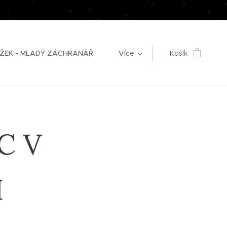
ŽEK - MLADÝ ZÁCHRANÁŘ
Více
Košík
C V
H