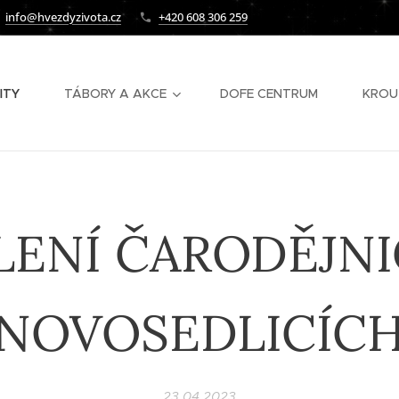
info@hvezdyzivota.cz
+420 608 306 259
ITY
TÁBORY A AKCE
DOFE CENTRUM
KROU
LENÍ ČARODĚJNI
NOVOSEDLICÍC
23.04.2023