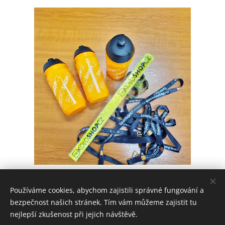
Share
Používáme cookies, abychom zajistili správné fungování a
bezpečnost našich stránek. Tím vám můžeme zajistit tu
nejlepší zkušenost při jejich návštěvě.