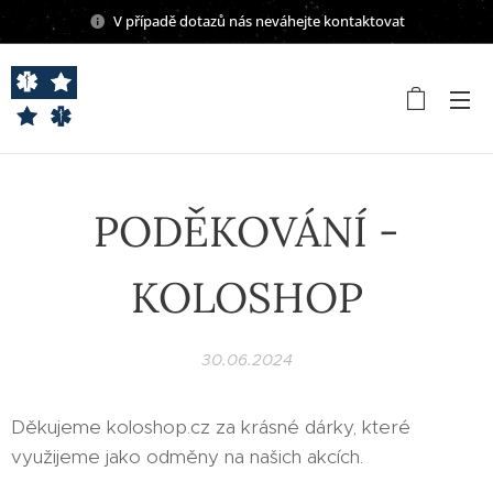
V případě dotazů nás neváhejte kontaktovat
PODĚKOVÁNÍ -
KOLOSHOP
30.06.2024
Děkujeme koloshop.cz za krásné dárky, které
využijeme jako odměny na našich akcích.