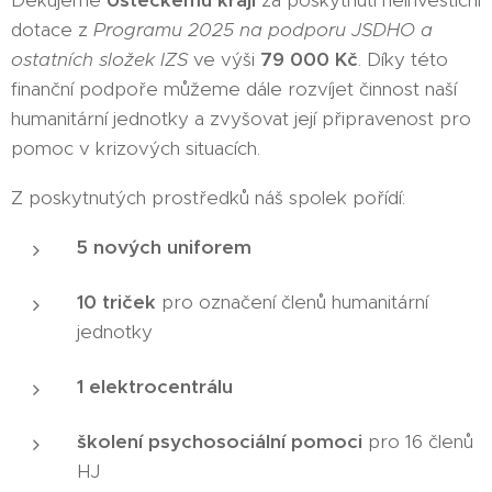
Děkujeme
Ústeckému kraji
za poskytnutí neinvestiční
dotace z
Programu 2025 na podporu JSDHO a
ostatních složek IZS
ve výši
79 000 Kč
. Díky této
finanční podpoře můžeme dále rozvíjet činnost naší
humanitární jednotky a zvyšovat její připravenost pro
pomoc v krizových situacích.
Z poskytnutých prostředků náš spolek pořídí:
5 nových uniforem
10 triček
pro označení členů humanitární
jednotky
1 elektrocentrálu
školení psychosociální pomoci
pro 16 členů
HJ