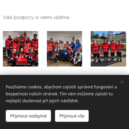
Vaší podpory si velmi vážíme.
Share
Používáme cookies, abychom zajistili správné fungování a
bezpečnost našich stránek. Tím vám můžeme zajistit tu
nejlepší zkušenost při jejich návštěvě.
HVĚZDY ŽIVOTA z.s., Úzká 3, 417 31 Novosedlice, tel.: 608 306
Přijmout nezbytné
Přijmout vše
259