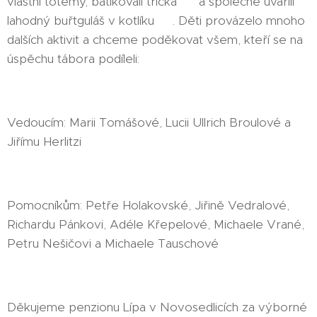
vlastní totemy, batikovali trička 👕 a společně uvařili
lahodný buřtguláš v kotlíku 👨🏽‍🍳. Děti provázelo mnoho
dalších aktivit a chceme poděkovat všem, kteří se na
úspěchu tábora podíleli:
Vedoucím: Marii Tomášové, Lucii Ullrich Broulové a
Jiřímu Herlitzi
Pomocníkům: Petře Holakovské, Jiřině Vedralové,
Richardu Pánkovi, Adéle Křepelové, Michaele Vrané,
Petru Nešičovi a Michaele Tauschové
Děkujeme penzionu Lípa v Novosedlicích za výborné