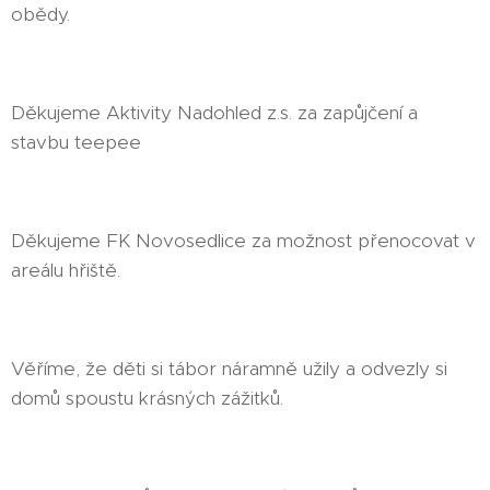
obědy.
Děkujeme Aktivity Nadohled z.s. za zapůjčení a
stavbu teepee 😇🤝
Děkujeme FK Novosedlice za možnost přenocovat v
areálu hřiště.
Věříme, že děti si tábor náramně užily a odvezly si
domů spoustu krásných zážitků.