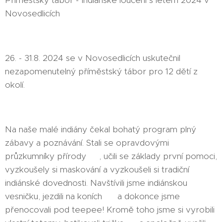
Příměstský tábor - Indiánské loučení s létem 2024 v
Novosedlicích
26. - 31.8. 2024 se v Novosedlicích uskutečnil
nezapomenutelný příměstský tábor pro 12 dětí z
okolí.
Na naše malé indiány čekal bohatý program plný
zábavy a poznávání. Stali se opravdovými
průzkumníky přírody 🌿, učili se základy první pomoci,
vyzkoušely si maskování a vyzkoušeli si tradiční
indiánské dovednosti. Navštívili jsme indiánskou
vesničku, jezdili na koních 🐴 a dokonce jsme
přenocovali pod teepee! Kromě toho jsme si vyrobili