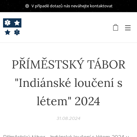
V případě dotazů nás neváhejte kontaktovat
PŘÍMĚSTSKÝ TÁBOR
"Indiánské loučení s
létem" 2024
31.08.2024