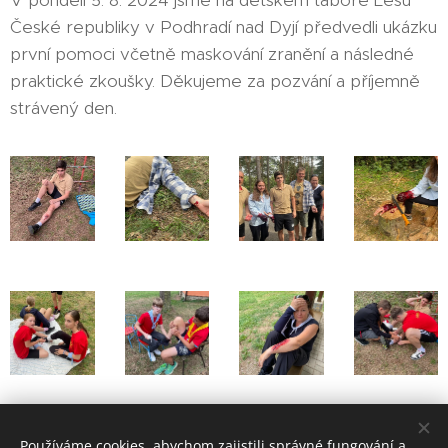
V pondělí 5. 8. 2024 jsme na dětském táboře Lesů
České republiky v Podhradí nad Dyjí předvedli ukázku
první pomoci včetně maskování zranění a následné
praktické zkoušky. Děkujeme za pozvání a příjemně
strávený den.
Share
Používáme cookies, abychom zajistili správné fungování a