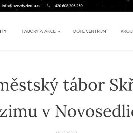
info@hvezdyzivota.cz
+420 608 306 259
ITY
TÁBORY A AKCE
DOFE CENTRUM
KROU
městský tábor Skř
zimu v Novosedli
01.11.2025