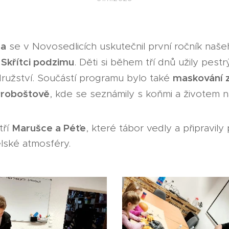
na
se v Novosedlicích uskutečnil první ročník naš
Skřítci podzimu
a
. Děti si během tří dnů užily pest
maskování 
družství. Součástí programu bylo také
Proboštově
, kde se seznámily s koňmi a životem na
Marušce a Péťe
tří
, které tábor vedly a připravily 
telské atmosféry.