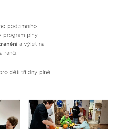
eho podzimního
rý program plný
zranění
a výlet na
 ranči.
pro děti tři dny plné