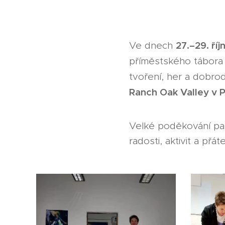
27.–29. říj
Ve dnech
příměstského tábor
tvoření, her a dobro
Ranch Oak Valley v 
Velké poděkování pa
radosti, aktivit a přá