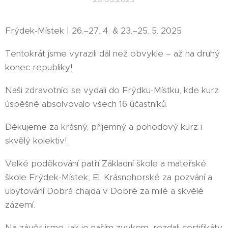
Frýdek-Místek | 26.–27. 4. & 23.–25. 5. 2025
Tentokrát jsme vyrazili dál než obvykle – až na druhý
konec republiky!
Naši zdravotníci se vydali do Frýdku-Místku, kde kurz
úspěšně absolvovalo všech 16 účastníků.
Děkujeme za krásný, příjemný a pohodový kurz i
skvělý kolektiv!
Velké poděkování patří Základní škole a mateřské
škole Frýdek-Místek, El. Krásnohorské za pozvání a
ubytování Dobrá chajda v Dobré za milé a skvělé
zázemí.
Na závěr jsme, jak je naším zvykem, rozdali certifikáty