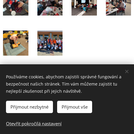
Share
Používáme cookies, abychom zajistili správné fungování a
bezpečnost našich stránek. Tím vám můžeme zajistit tu
nejlepší zkušenost při jejich návštěvě.
HVĚZDY ŽIVOTA z.s., Úzká 3, 417 31 Novosedlice, tel.: 608 306
Přijmout nezbytné
Přijmout vše
259
Otevřít pokročilá nastavení
Jiří Herlitze (správce webu)
Cookies