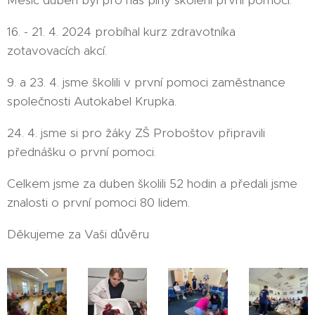
Měsíc duben byl pro nás plný školení první pomoci.
16. - 21. 4. 2024 probíhal kurz zdravotníka
zotavovacích akcí.
9. a 23. 4. jsme školili v první pomoci zaměstnance
společnosti Autokabel Krupka.
24. 4. jsme si pro žáky ZŠ Proboštov připravili
přednášku o první pomoci.
Celkem jsme za duben školili 52 hodin a předali jsme
znalosti o první pomoci 80 lidem.
Děkujeme za Vaši důvěru