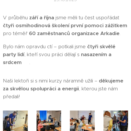
V průběhu
září a října
jsme měli tu čest uspořádat
čtyři osmihodinová školení první pomoci zážitkem
pro téměř
60 zaměstnanců organizace Arkadie
.
Bylo nám opravdu ctí – potkali jsme
čtyři skvělé
party lidí
, kteří svou práci dělají s
nasazením a
srdcem ❤️
.
Naši lektoři si s nimi kurzy náramně užili –
děkujeme
za skvělou spolupráci a energii
, kterou jste nám
předali! 🙏