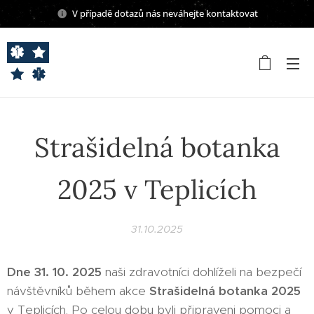
V případě dotazů nás neváhejte kontaktovat
Strašidelná botanka
2025 v Teplicích
31.10.2025
Dne 31. 10. 2025
naši zdravotníci dohlíželi na bezpečí
návštěvníků během akce
Strašidelná botanka 2025
v Teplicích. Po celou dobu byli připraveni pomoci a