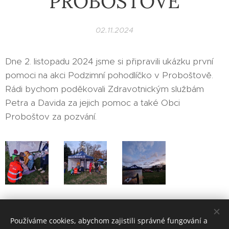
PROBOŠTOVĚ
02.11.2024
Dne 2. listopadu 2024 jsme si připravili ukázku první
pomoci na akci Podzimní pohodlíčko v Proboštově.
Rádi bychom poděkovali Zdravotnickým službám
Petra a Davida za jejich pomoc a také Obci
Proboštov za pozvání.
Share
Používáme cookies, abychom zajistili správné fungování a