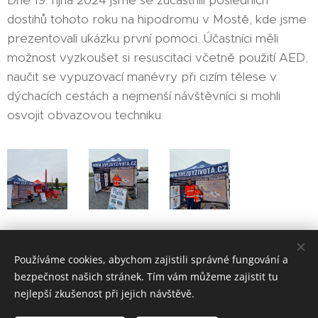
Dne 19. října 2024 jsme se zúčastnili posledních
dostihů tohoto roku na hipodromu v Mostě, kde jsme
prezentovali ukázku první pomoci. Účastníci měli
možnost vyzkoušet si resuscitaci včetně použití AED,
naučit se vypuzovací manévry při cizím tělese v
dýchacích cestách a nejmenší návštěvníci si mohli
osvojit obvazovou techniku.
Share
Používáme cookies, abychom zajistili správné fungování a
bezpečnost našich stránek. Tím vám můžeme zajistit tu
nejlepší zkušenost při jejich návštěvě.