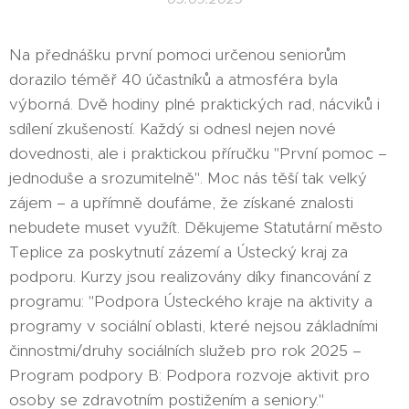
Na přednášku první pomoci určenou seniorům
dorazilo téměř 40 účastníků a atmosféra byla
výborná. Dvě hodiny plné praktických rad, nácviků i
sdílení zkušeností. Každý si odnesl nejen nové
dovednosti, ale i praktickou příručku "První pomoc –
jednoduše a srozumitelně". Moc nás těší tak velký
zájem – a upřímně doufáme, že získané znalosti
nebudete muset využít. Děkujeme Statutární město
Teplice za poskytnutí zázemí a Ústecký kraj za
podporu. Kurzy jsou realizovány díky financování z
programu: "Podpora Ústeckého kraje na aktivity a
programy v sociální oblasti, které nejsou základními
činnostmi/druhy sociálních služeb pro rok 2025 –
Program podpory B: Podpora rozvoje aktivit pro
osoby se zdravotním postižením a seniory."