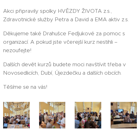
Akci připravily spolky HVĚZDY ŽIVOTA z.s.,
Zdravotnické služby Petra a David a EMA aktiv z.s.
Děkujeme také Drahušce Feďjukové za pomoc s
organizací. A pokud jste včerejší kurz nestihli –
nezoufejte!
Dalších devět kurzů budete moci navštívit třeba v
Novosedlicích, Dubí, Újezdečku a dalších obcích.
Těšíme se na vás!