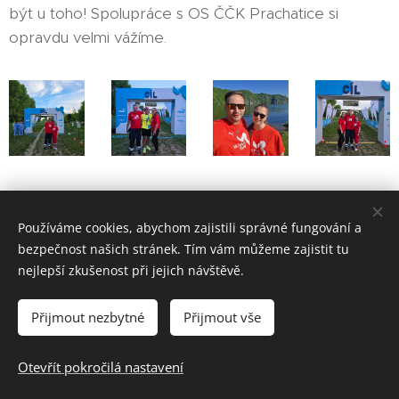
být u toho! Spolupráce s OS ČČK Prachatice si
opravdu velmi vážíme.
Share
Používáme cookies, abychom zajistili správné fungování a
bezpečnost našich stránek. Tím vám můžeme zajistit tu
nejlepší zkušenost při jejich návštěvě.
HVĚZDY ŽIVOTA z.s., Úzká 3, 417 31 Novosedlice, tel.: 608 306
Přijmout nezbytné
Přijmout vše
259
Otevřít pokročilá nastavení
Jiří Herlitze (správce webu)
Cookies