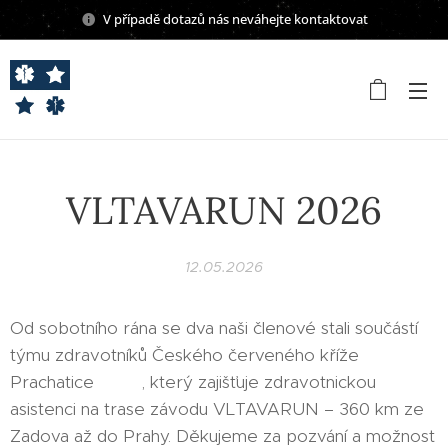
V případě dotazů nás neváhejte kontaktovat
VLTAVARUN 2026
12.05.2026
Od sobotního rána se dva naši členové stali součástí
týmu zdravotníků Českého červeného kříže
Prachatice ❤️‍⚕️, který zajišťuje zdravotnickou
asistenci na trase závodu VLTAVARUN – 360 km ze
Zadova až do Prahy. Děkujeme za pozvání a možnost