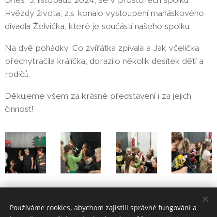
Dnes, 3. listopadu 2024, se v prostorech spolku
Hvězdy života, z.s. konalo vystoupení maňáskového
divadla Želvička, které je součástí našeho spolku.
Na dvě pohádky, Co zvířátka zpívala a Jak včelička
přechytračila králíčka, dorazilo několik desítek dětí a
rodičů.
Děkujeme všem za krásné představení i za jejich
činnost!
Share
Používáme cookies, abychom zajistili správné fungování a