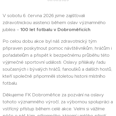
V sobotu 6. června 2026 jsme zajišťovali
zdravotnickou asistenci během oslav významného
jubilea –
100 let fotbalu v Dobroměřicích
.
Po celou dobu akce byl náš zdravotnický tým
připraven poskytnout pomoc návštěvníkům, hráčům i
pořadatelům a přispět k bezpečnému průběhu této
výjimečné sportovní události. Oslavy přilákaly řadu
současných i bývalých hráčů, fanoušků a dalších hostů,
kteří společně připomněli stoletou historii místního
fotbalu.
Děkujeme FK Dobroměřice za pozvání na oslavy
tohoto významného výročí, za výbornou spolupráci a
vstřícný přístup během celé akce. Velmi si vážíme
péče o náš tým, příjemného zázemí i milého přijetí,