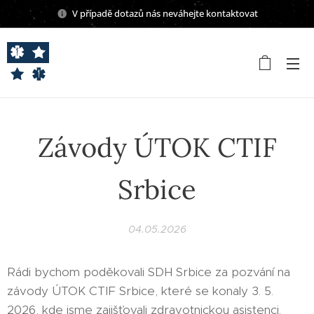
V případě dotazů nás neváhejte kontaktovat
Závody ÚTOK CTIF
Srbice
04.05.2026
Rádi bychom poděkovali SDH Srbice za pozvání na
závody ÚTOK CTIF Srbice, které se konaly 3. 5.
2026, kde jsme zajišťovali zdravotnickou asistenci.