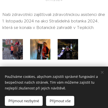
Naši zdravotníci zajišťovali zdravotnickou asistenci dne
1. listopadu 2024 na akci Strašidelná botanka 2024,
která se konala v Botanické zahradě v Teplicích.
Share
Používáme cookies, abychom zajistili správné fungování a
bezpečnost našich stránek. Tím vám můžeme zajistit tu
nejlepší zkušenost při jejich návštěvě.
HVĚZDY ŽIVOTA z.s., Úzká 3, 417 31 Novosedlice, tel.: 608 306
Přijmout nezbytné
Přijmout vše
259