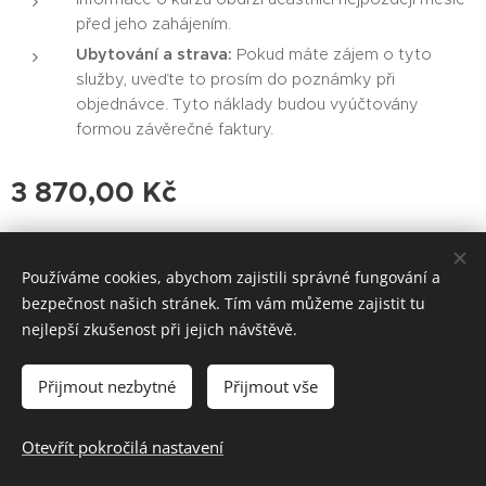
před jeho zahájením.
Ubytování a strava:
Pokud máte zájem o tyto
služby, uveďte to prosím do poznámky při
objednávce. Tyto náklady budou vyúčtovány
formou závěrečné faktury.
3 870,00
Kč
Používáme cookies, abychom zajistili správné fungování a
HVĚZDY ŽIVOTA z.s., Úzká 3, 417 31 Novosedlice, tel.: 608 306
bezpečnost našich stránek. Tím vám můžeme zajistit tu
259
nejlepší zkušenost při jejich návštěvě.
Jiří Herlitze (správce webu)
Cookies
Přijmout nezbytné
Přijmout vše
Do košíku
Otevřít pokročilá nastavení