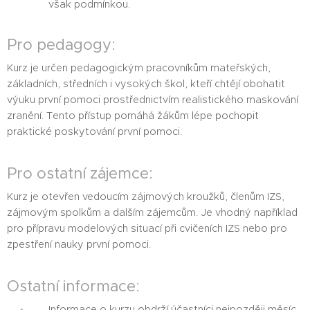
však podmínkou.
Pro pedagogy:
Kurz je určen pedagogickým pracovníkům mateřských,
základních, středních i vysokých škol, kteří chtějí obohatit
výuku první pomoci prostřednictvím realistického maskování
zranění. Tento přístup pomáhá žákům lépe pochopit
praktické poskytování první pomoci.
Pro ostatní zájemce:
Kurz je otevřen vedoucím zájmových kroužků, členům IZS,
zájmovým spolkům a dalším zájemcům. Je vhodný například
pro přípravu modelových situací při cvičeních IZS nebo pro
zpestření nauky první pomoci.
Ostatní informace:
Informace o kurzu obdrží účastníci nejpozději měsíc