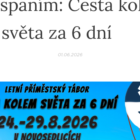
spáním: Cesta k
světa za 6 dní ✈️
01.06.2026