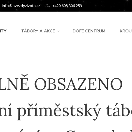
info@hvezdyzivota.cz
+420 608 306 259
ITY
TÁBORY A AKCE
DOFE CENTRUM
KROU
LNĚ OBSAZE
ní příměstský táb