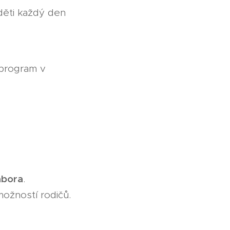
děti každý den
 program v
ábora
.
možností rodičů.