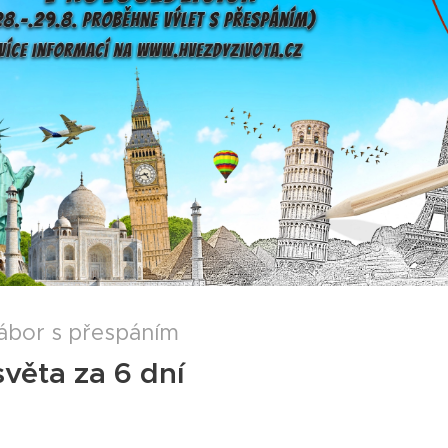
tábor s přespáním
věta za 6 dní ✈️