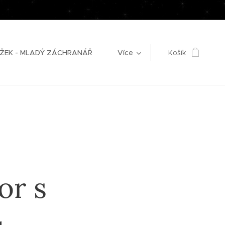
ŽEK - MLADÝ ZÁCHRANÁŘ
Více
Košík
NO
or s