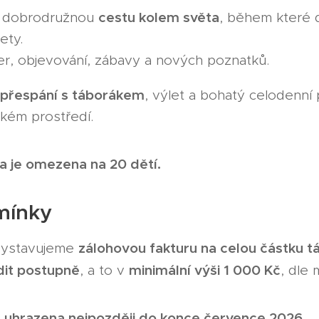
cestu kolem světa
a dobrodružnou
, během které 
ety.
er, objevování, zábavy a nových poznatků.
 přespání s táborákem
, výlet a bohatý celodenní
kém prostředí.
a je omezena na 20 dětí.
mínky
zálohovou fakturu na celou částku t
 vystavujeme
dit postupně
minimální výši 1 000 Kč
, a to v
, dle 
t uhrazena nejpozději do konce července 2026.