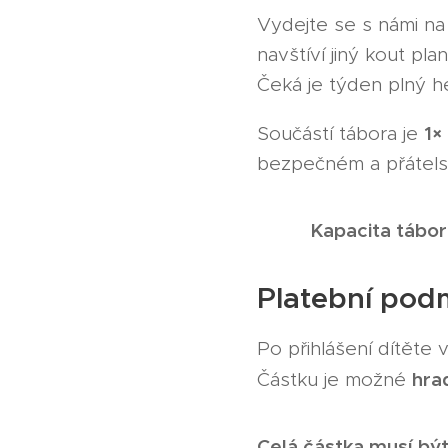
Vydejte se s námi n
navštíví jiný kout plan
Čeká je týden plný h
1×
Součástí tábora je
bezpečném a přátels
Kapacita tábor
👦👧
Platební pod
Po přihlášení dítěte
hra
Částku je možné
Celá částka musí bý