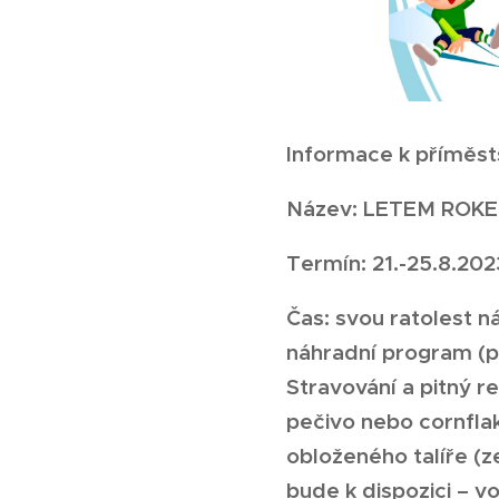
Informace k příměs
Název: LETEM ROK
Termín: 21.-25.8.202
Čas: svou ratolest 
náhradní program (po
Stravování a pitný r
pečivo nebo cornflak
obloženého talíře (z
bude k dispozici – vo