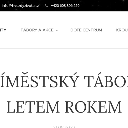
info@hvezdyzivota.cz
+420 608 306 259
ITY
TÁBORY A AKCE
DOFE CENTRUM
KROU
ÍMĚSTSKÝ TÁBO
LETEM ROKEM
21.08.2023