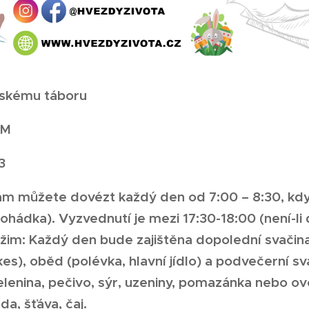
tskému táboru
EM
3
nám můžete dovézt každý den od 7:00 – 8:30, kd
hádka). Vyzvednutí je mezi 17:30-18:00 (není-li
ežim: Každý den bude zajištěna dopolední svačina
es), oběd (polévka, hlavní jídlo) a podvečerní s
elenina, pečivo, sýr, uzeniny, pomazánka nebo ov
da, šťáva, čaj.