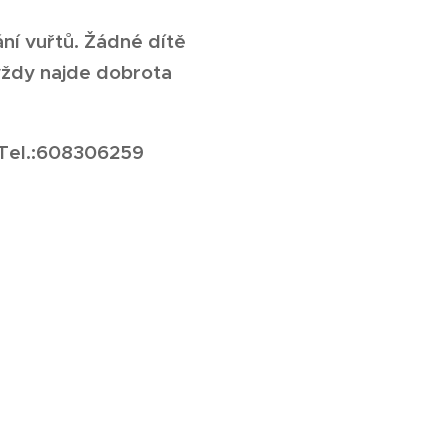
ní vuřtů. Žádné dítě
vždy najde dobrota
e Tel.:608306259