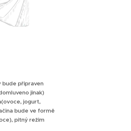
y bude připraven
 domluveno jinak)
(ovoce, jogurt,
vačina bude ve formě
oce), pitný režim